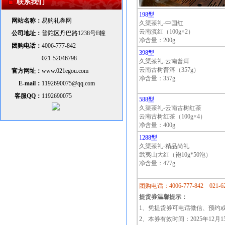
联系我们
198型
网站名称：
易购礼券网
久渠茶礼-中国红
云南滇红（100g×2）
公司地址：
普陀区丹巴路1238号E幢
净含量：200g
团购电话：
4006-777-842
398型
021-52046798
久渠茶礼-云南普洱
云南古树普洱（357g）
官方网址：
www.021egou.com
净含量：357g
E-mail：
1192690075@qq.com
客服QQ：
1192690075
588型
久渠茶礼-云南古树红茶
云南古树红茶（100g×4）
净含量：400g
1288型
久渠茶礼-精品尚礼
武夷山大红（袍10g*50泡）
净含量：477g
团购电话：4006-777-842 021-62
提货券温馨提示：
1、凭提货券可电话微信、预约
2、本券有效时间：2025年12月15