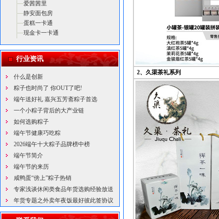
爱茜茜里
静安面包房
蛋糕一卡通
现金卡一卡通
行业资讯
2、久渠茶礼系列
什么是创新
粽子也时尚了 你OUT了吧!
端午送好礼 嘉兴五芳斋粽子首选
一个小粽子背后的大产业链
如何选购粽子
端午节健康巧吃粽
2026端午十大粽子品牌榜中榜
端午节简介
端午节的来历
咸鸭蛋“傍上”粽子热销
专家浅谈休闲类食品年货选购经验放送
年货专题之外卖年夜饭最好彼此签协议