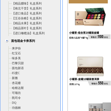
【精品腊味】礼盒系列
【南北干货】礼盒系列
【进口食品】礼盒系列
【五谷杂粮】礼盒系列
【精品水果】礼盒系列
【精品茶叶】礼盒系列
【进口橄榄油】礼盒系列
面包现金卡券系列
来伊份
红宝石
味多美
巴黎贝甜
面包新语
85度C
新雅
杏花楼
哈根达斯
可颂坊
凯司令
DQ
功德林