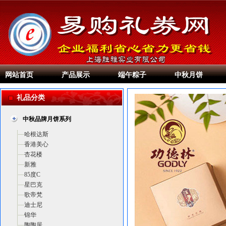
网站首页
产品展示
端午粽子
中秋月饼
礼品分类
中秋品牌月饼系列
哈根达斯
香港美心
杏花楼
新雅
85度C
星巴克
歌帝梵
迪士尼
锦华
陶陶居