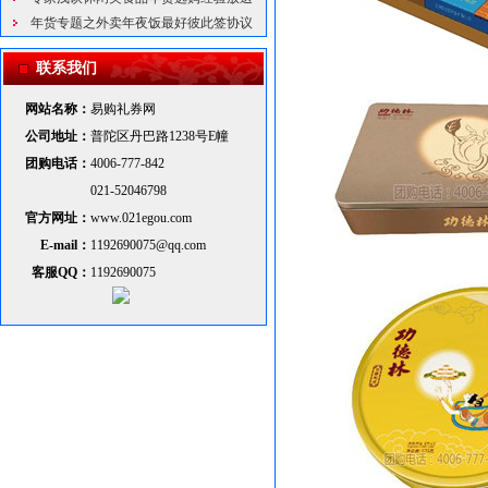
年货专题之外卖年夜饭最好彼此签协议
联系我们
网站名称：
易购礼券网
公司地址：
普陀区丹巴路1238号E幢
团购电话：
4006-777-842
021-52046798
官方网址：
www.021egou.com
E-mail：
1192690075@qq.com
客服QQ：
1192690075