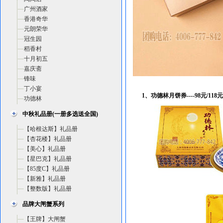
广州酒家
香港奇华
元朗荣华
冠生园
稻香村
十月初五
嘉庆斋
锋味
丁小宴
1、功德林月饼券----98元/118元/
功德林
中秋礼品册(一册多选送全国)
【哈根达斯】礼品册
【杏花楼】礼品册
【美心】礼品册
【星巴克】礼品册
【85度C】礼品册
【新雅】礼品册
【整数版】礼品册
品牌大闸蟹系列
【王牌】大闸蟹