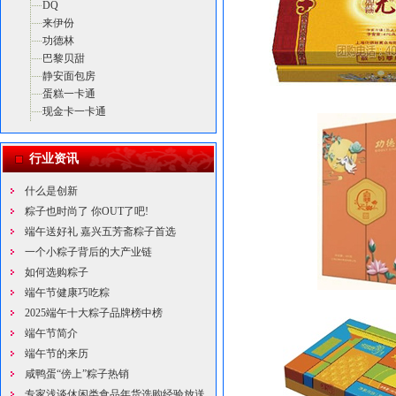
DQ
来伊份
功德林
巴黎贝甜
静安面包房
蛋糕一卡通
现金卡一卡通
行业资讯
什么是创新
粽子也时尚了 你OUT了吧!
端午送好礼 嘉兴五芳斋粽子首选
一个小粽子背后的大产业链
如何选购粽子
端午节健康巧吃粽
2025端午十大粽子品牌榜中榜
端午节简介
端午节的来历
咸鸭蛋“傍上”粽子热销
专家浅谈休闲类食品年货选购经验放送