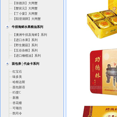
【张德洪】大闸蟹
【蟹状元】大闸蟹
【丁小宴】大闸蟹
【阳澄湖牌】大闸蟹
牛排海鲜水果粮油系列
【澳洲牛排及海鲜】系列
【进口水果】系列
【野生菌菇】系列
【五谷杂粮】系列
【进口橄榄油】系列
面包券│代金卡系列
红宝石
味多美
哈根达斯
面包新语
85度C
新雅
杏花楼
可颂坊
凯司令