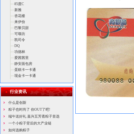
85度C
新雅
杏花楼
来伊份
巴黎贝甜
可颂坊
凯司令
DQ
功德林
爱茜茜里
静安面包房
蛋糕卡一卡通
现金卡一卡通
行业资讯
什么是创新
粽子也时尚了 你OUT了吧!
端午送好礼 嘉兴五芳斋粽子首选
一个小粽子背后的大产业链
如何选购粽子