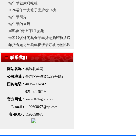
端午节健康巧吃粽
2026端午十大粽子品牌榜中榜
端午节简介
端午节的来历
咸鸭蛋“傍上”粽子热销
专家浅谈休闲类食品年货选购经验放送
年货专题之外卖年夜饭最好彼此签协议
联系我们
网站名称：
易购礼券网
公司地址：
普陀区丹巴路1238号E幢
团购电话：
4006-777-842
021-52046798
官方网址：
www.021egou.com
E-mail：
1192690075@qq.com
客服QQ：
1192690075